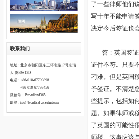
了一些律师他们
写十年不能申请
决定今后签证也
联系我们
答：
英国签证
证件不符。只要
地址 : 北京市朝阳区东三环南路17号京瑞
大 厦B座12D
刁难。但是英国
电话 : +86-010-67799898
予签证。不清楚
电话 :
+86-010-67793456
微信号：Broadland365
些提示，包括如
邮箱 :
info@broadland-consultant.com
题。如果律师或
了英国的可能性
师楼。这事应该