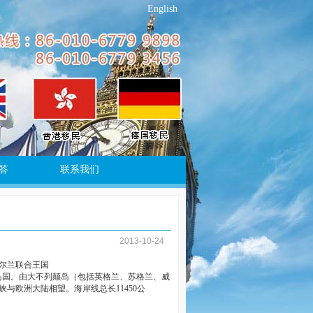
English
答
联系我们
2013-10-24
爱尔兰联合王国
”，是位于欧洲西部的岛国。由大不列颠岛（包括英格兰、苏格兰、威
与欧洲大陆相望。海岸线总长11450公