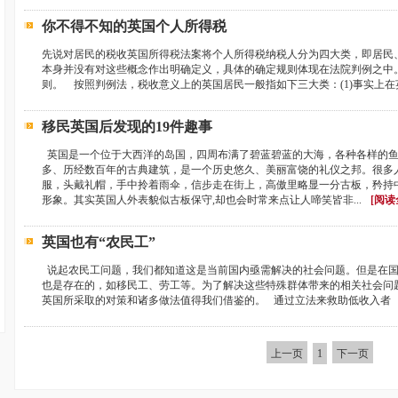
你不得不知的英国个人所得税
先说对居民的税收英国所得税法案将个人所得税纳税人分为四大类，即居民
本身并没有对这些概念作出明确定义，具体的确定规则体现在法院判例之中
则。 按照判例法，税收意义上的英国居民一般指如下三大类：(1)事实上在英国居
移民英国后发现的19件趣事
英国是一个位于大西洋的岛国，四周布满了碧蓝碧蓝的大海，各种各样的鱼
多、历经数百年的古典建筑，是一个历史悠久、美丽富饶的礼仪之邦。很多
服，头戴礼帽，手中拎着雨伞，信步走在街上，高傲里略显一分古板，矜持
形象。其实英国人外表貌似古板保守,却也会时常来点让人啼笑皆非...
[阅读
英国也有“农民工”
说起农民工问题，我们都知道这是当前国内亟需解决的社会问题。但是在国
也是存在的，如移民工、劳工等。为了解决这些特殊群体带来的相关社会问
英国所采取的对策和诸多做法值得我们借鉴的。 通过立法来救助低收入者 19
上一页
1
下一页