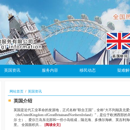
英国资讯
服务内容
移民动态
疑难解
网站首页
/
英国资讯
英国介绍
英国是近代工业革命的发源地，正式名称“联合王国”，全称“大不列颠及北
（theUnitedKingdom ofGreatBritainandNorthernIreland）
尔 士）、爱尔兰岛东北部和一些小岛组成，隔北海、多佛尔海峡、英吉利海峡
里。 全国面积共...
[阅读全文]