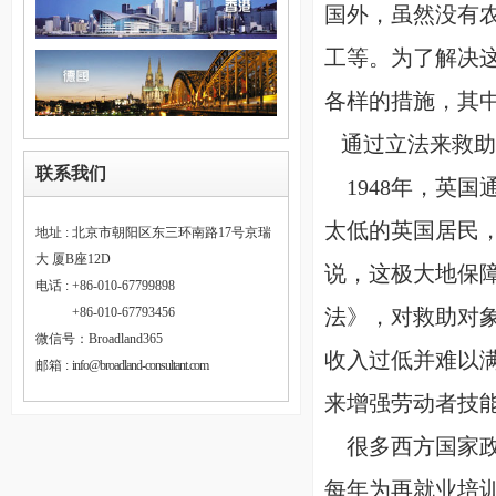
国外，虽然没有
工等。为了解决
各样的措施，其
通过立法来救助
联系我们
1948年，英
太低的英国居民
地址 : 北京市朝阳区东三环南路17号京瑞
大 厦B座12D
说，这极大地保障
电话 : +86-010-67799898
法》，对救助对
电话 :
+86-010-67793456
微信号：Broadland365
收入过低并难以
邮箱 :
info@broadland-consultant.com
来增强劳动者技
很多西方国家政
每年为再就业培训