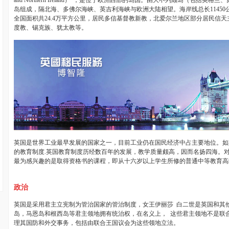
and Northern Ireland
）”，是位于欧洲西部的岛国。由大不列颠岛（包括英格兰、
岛组成，隔北海、多佛尔海峡、英吉利海峡与欧洲大陆相望。海岸线总长
11450
全国面积共
24.4
万平方公里，居民多信基督教新教，北爱尔兰地区部分居民信天
度教、锡克族、犹太教等。
英国是世界工业最早发展的国家之一，目前工业仍在国民经济中占主要地位。如
的教育制度
.
英国教育制度历经数百年的发展，教学质量颇高，因而名扬四海。
最为感兴趣的是取得资格书的课程，即从十六岁以上学生所修的普通中等教育高
政治
英国是采用君主立宪制为管治国家的管治制度，女王伊丽莎
白二世是英国和其
岛，马恩岛和根西岛等君主领地拥有统治权，在名义上，
这些君主领地不是联
理其国防和外交事务，包括由联合王国议会为这些领地立法。