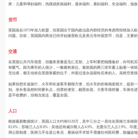
类：儿童和孕妇福利，伤残或疾病福利，退休福利，寡妇福利，失业福利，低收
货币
英国虽在
1973
年加入欧盟，但英国出于国内政治及内部经济的考虑而拒绝加入欧
问题。目前，英国国内商业已经开始接受欧元及美元等外国货币，但是，主要的
交通
在英国公共汽车很贵，但服务质量是见仁见智。上车时要把钱预备好，向司机买
有暖气。因为乘车的人很少，一般都有座位。最前面的两三排车窗上贴着一张纸
无论谁，都主动坐在里面靠窗的位子，外面过道永远留给后来的人。虽然空座很
如果你想长途旅行，火车和长途客车都很方便，但火车的价格相差很大，提前一
别。坐长客虽然时间要长点，但票价便宜，颇受欢迎。大客车很舒服，车身先进
是不收费的，但相当发达，覆盖全国。
人口
根据最新数据统计，英国人口大约有
6120
万，其中三分之一居住在英格兰东南部
83.6%
；苏格兰人占
8.6%
；其他还有威尔斯人占
4.9%
、北爱尔兰人占
2.9%
、印度
用公医制度，医师几乎全是公务员，看病动手术皆不需缴任何医药费，较偏远地