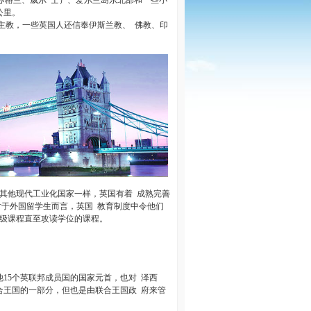
苏格兰、威尔
士）、爱尔兰岛东北部和一些小
公里。
主教，一些英国人还信奉伊斯兰教、
佛教、印
其他现代工业化国家一样，英国有着
成熟完善
对于外国留学生而言，英国
教育制度中令他们
级课程直至攻读学位的课程。
他
15
个英联邦成员国的国家元首，也对
泽西
合王国的一部分，但也是由联合王国政
府来管