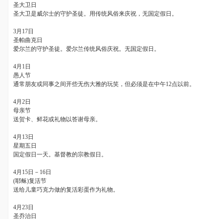
圣大卫日
圣大卫是威尔士的守护圣徒。用传统风俗来庆祝，无国定假日。
3月
17
日
圣帕曲克日
爱尔兰的守护圣徒。爱尔兰传统风俗庆祝。无国定假日。
4月
1
日
愚人节
通常朋友或同事之间开些无伤大雅的玩笑，但必须是在中午
12
点以前。
4月
2
日
母亲节
送贺卡、鲜花或礼物以答谢母亲。
4月
13
日
星期五日
国定假日一天。基督教的宗教假日。
4月
15
日－
16
日
(耶稣
)
复活节
送给儿童巧克力做的复活彩蛋作为礼物。
4月
23
日
圣乔治日