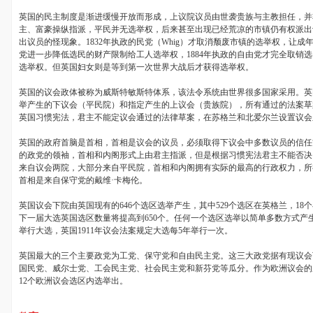
英国的民主制度是渐进缓慢开放而形成，上议院议员由世袭贵族与主教担任，并
主、富豪操纵指派，平民并无选举权，后来甚至出现已经荒凉的市镇仍有权派出
出议员的怪现象。
1832
年执政的民党（
Whig
）才取消颓废市镇的选举权，让成
党进一步降低选民的财产限制给工人选举权，
1884
年执政的自由党才完全取销选
选举权。但英国妇女则是等到第一次世界大战后才获得选举权。
英国的议会政体被称为威斯特敏斯特体系，该法令系统由世界很多国家采用。英
举产生的下议会（平民院）和指定产生的上议会（贵族院），所有通过的法案草
英国习惯宪法，君主不能定议会通过的法律草案，在苏格兰和北爱尔兰设置议会
英国的政府首脑是首相，首相是议会的议员，必须取得下议会中多数议员的信任
的政党的领袖，首相和内阁形式上由君主指派，但是根据习惯宪法君主不能否决
来自议会两院，大部分来自平民院，首相和内阁拥有实际的最高的行政权力，所
首相是来自保守党的戴维·卡梅伦。
英国议会下院由英国现有的
646
个选区选举产生，其中
529
个选区在英格兰，
18
个
下一届大选英国选区数量将提高到
650
个。任何一个选区选举以简单多数方式产
举行大选，英国
1911
年议会法案规定大选每
5
年举行一次。
英国最大的三个主要政党为工党、保守党和自由民主党。这三大政党据有现议会
国民党、威尔士党、工会民主党、社会民主党和新芬党等瓜分。作为欧洲议会的
12
个欧洲议会选区内选举出。