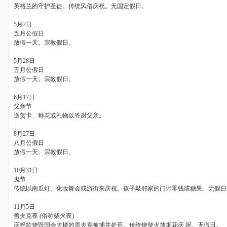
英格兰的守护圣徒。传统风俗庆祝。无国定假日。
5月
7
日
五月公假日
放假一天。宗教假日。
5月
28
日
五月公假日
放假一天。宗教假日。
6月
17
日
父亲节
送贺卡、鲜花或礼物以答谢父亲。
8月
27
日
八月公假日
放假一天。宗教假日。
10月
31
日
鬼节
传统以南瓜灯、化妆舞会或游街来庆祝。孩子敲邻家的门讨零钱或糖果。无假日
11月
5
日
盖夫克夜
(
俗称柴火夜
)
庆祝欲烧毁国会大楼的盖夫克被捕并处死。传统烧柴火放烟花庆 祝。无假日。