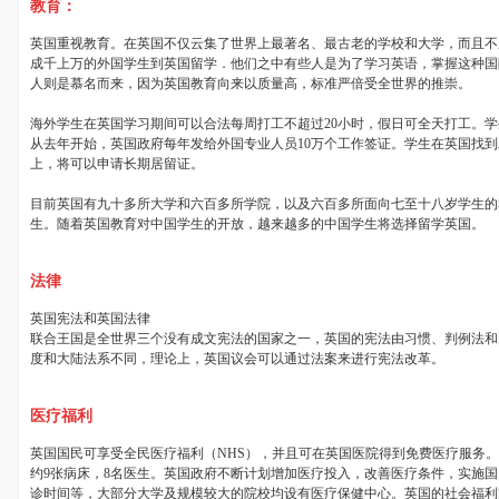
教育：
英国重视教育。在英国不仅云集了世界上最著名、最古老的学校和大学，而且不
成千上万的外国学生到英国留学．他们之中有些人是为了学习英语，掌握这种国
人则是慕名而来，因为英国教育向来以质量高，标准严倍受全世界的推崇。
海外学生在英国学习期间可以合法每周打工不超过
20
小时，假日可全天打工。学
从去年开始，英国政府每年发给外国专业人员
10
万个工作签证。学生在英国找到
上，将可以申请长期居留证。
目前英国有九十多所大学和六百多所学院，以及六百多所面向七至十八岁学生的
生。随着英国教育对中国学生的开放，越来越多的中国学生将选择留学英国。
法律
英国宪法和英国法律
联合王国是全世界三个没有成文宪法的国家之一，英国的宪法由习惯、判例法和
度和大陆法系不同，理论上，英国议会可以通过法案来进行宪法改革。
医疗福利
英国国民可享受全民医疗福利（
NHS
），并且可在英国医院得到免费医疗服务。
约
9
张病床，
8
名医生。英国政府不断计划增加医疗投入，改善医疗条件，实施国
诊时间等，大部分大学及规模较大的院校均设有医疗保健中心。英国的社会福利