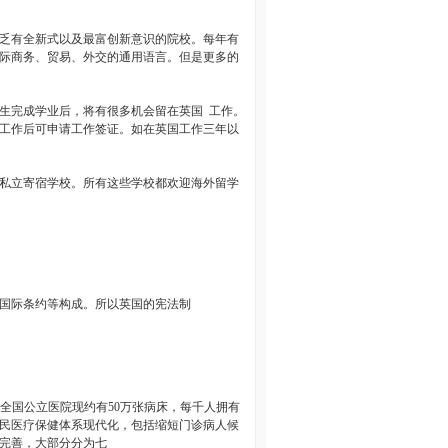
乏有全新式以及最富创新意识的院校。每年有
际商务、贸易、外交的通用语言。但是更多的
生完成学业后，将有很多机会留在英国
工作。
工作后可申请工作签证。如在英国工作三年以
私立寄宿学校。所有这些学校都欢迎海外留学
国际条约等构成。所以英国的宪法制
全国公立医院现约有
50
万张病床，每千人拥有
民医疗保健体系现代化，包括缩短门诊病人候
完善，大部分分为七