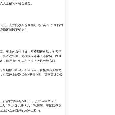
入人士福利和社会基金。
元区。宪法的改革也同样是现在英国
所面临的
货币还是以英镑为主。
票。车上的条件很好，座椅都很柔软，冬天还
，要求这些位子为残疾人老年人等保留。而且
多，但没有任何人在空座上放提包等东西。
个星期预订和当天买当天走，价格将有天壤之
，在高速上能跑
100
公里每小时。英国高速公路
（首都伦敦就有
720
万）。其中英格兰人占
人占
1.8%
以及非洲人占
1.8%
等等。英国医疗采
区医师会亲自到病患家里看病。