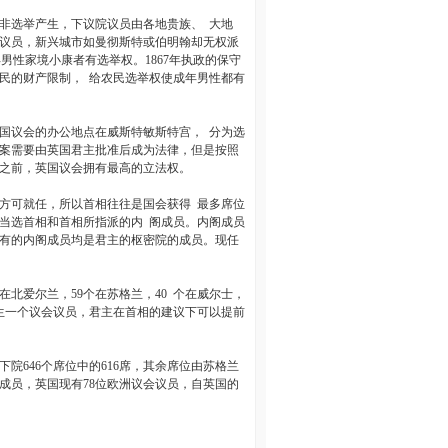
非选举产生，下议院议员由各地贵族、
大地
议员，新兴城市如曼彻斯特或伯明翰却无权派
年男性家境小康者有选举权。
1867
年执政的保守
民的财产限制，
给农民选举权使成年男性都有
国议会的办公地点在威斯特敏斯特宫，
分为选
案需要由英国君主批准后成为法律，但是按照
之前，英国议会拥有最高的立法权。
方可就任，所以首相往往是国会获得
最多席位
当选首相和首相所指派的内
阁成员。内阁成员
有的内阁成员均是君主的枢密院的成员。现任
在北爱尔兰，
59
个在苏格兰，
40
个在威尔士，
生一个议会议员，君主在首相的建议下可以提前
下院
646
个席位中的
616
席，其余席位由苏格兰
成员，英国现有
78
位欧洲议会议员，自英国的