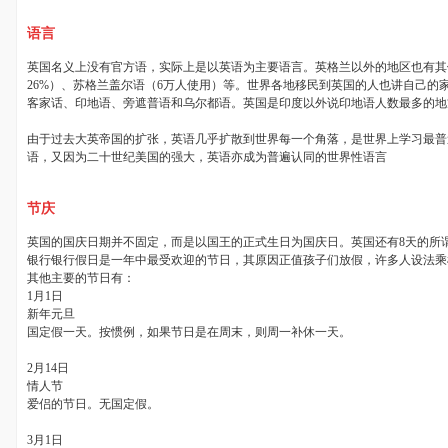
语言
英国名义上没有官方语，实际上是以英语为主要语言。英格兰以外的地区也有其
26%
）、苏格兰盖尔语（
6
万人使用）等。世界各地移民到英国的人也讲自己的
客家话、印地语、旁遮普语和乌尔都语。英国是印度以外说印地语人数最多的地
由于过去大英帝国的扩张，英语几乎扩散到世界每一个角落，是世界上学习最普
语，又因为二十世纪美国的强大，英语亦成为普遍认同的世界性语言
节庆
英国的国庆日期并不固定，而是以国王的正式生日为国庆日。英国还有
8
天的所
银行银行假日是一年中最受欢迎的节日，其原因正值孩子们放假，许多人设法乘
其他主要的节日有：
1月
1
日
新年元旦
国定假一天。按惯例，如果节日是在周末，则周一补休一天。
2月
14
日
情人节
爱侣的节日。无国定假。
3月
1
日