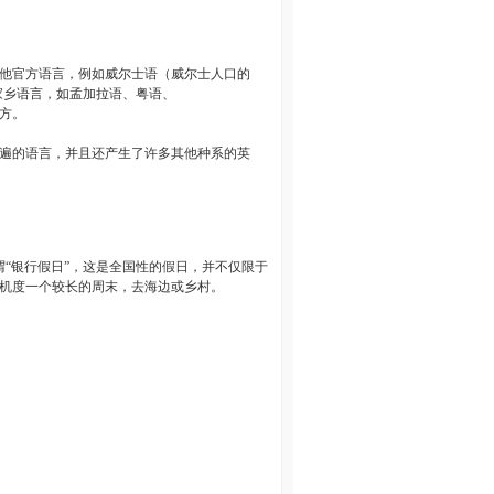
他官方语言，例如威尔士语（威尔士人口的
家乡语言，如孟加拉语、粤语、
方。
遍的语言，并且还产生了许多其他种系的英
谓“银行假日”，这是全国性的假日，并不仅限于
机度一个较长的周末，去海边或乡村。