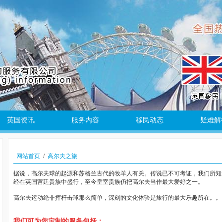
英国资讯
服务内容
移民动态
疑难解
网站首页
/
高尔夫之旅
据说，高尔夫球的起源和苏格兰古代的牧羊人有关。传说已不可考证，我们所知
经在英国宫廷贵族中盛行，至今皇室贵族仍把高尔夫当作最大爱好之一。
高尔夫运动绝非挥杆击球那么简单，深刻的文化体验是旅行的最大乐趣所在。
我们可为您定制的服务包括：