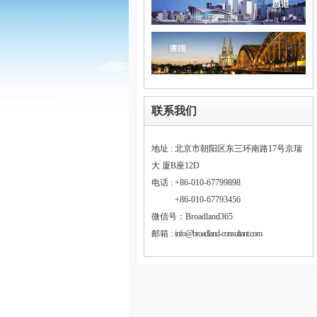
联系我们
地址 : 北京市朝阳区东三环南路17号京瑞
大 厦B座12D
电话 : +86-010-67799898
电话 :
+86-010-67793456
微信号：Broadland365
邮箱 :
info@broadland-consultant.com