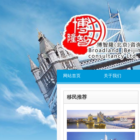
网站首页
关于我们
移民推荐