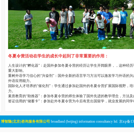
冬夏令营活动在学生的成长中起到了非常重要的作用：
人生设计的“孵化器”：赴国外参加冬夏令营的经历让学生开阔眼界，，这种经
重大影响。
重树外语学习信心的“兴奋剂”：国外全新的语言学习方法可以激发学习外语的
外语应用能力。
国际化人才培养的“催化剂”：学生通过参加赴国外的冬夏令营扩展国际视野，
力。
素质教育的“助推器”：参加冬夏令营的师生体验了国外先进的教学理念，方法
签证信用的“储蓄卡”：参加赴外冬夏令营为今后有意出国留学，就业发展的同
有
博智隆(北京)咨询服务有限公司
broadland (beijing) information consultancy ltd. 京icp